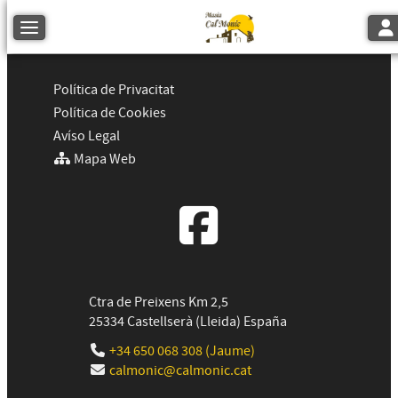
Tog
Toggle navigation
Política de Privacitat
Política de Cookies
Avíso Legal
Mapa Web
Ctra de Preixens Km 2,5
25334
Castellserà
(
Lleida
)
España
+34 650 068 308 (Jaume)
calmonic@calmonic.cat