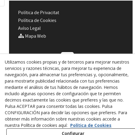
Política de Privacitat
Política de Cookies
Avíso Legal
Mapa Web
Utilizamos cookies propias y de terceros para mejorar nuestros
servicios y razones técnicas, para mejorar tu experiencia de
navegación, para almacenar tus preferencias y, opcionalmente,
para mostrarte publicidad relacionada con tus preferencias
Ctra de Preixens Km 2,5
mediante el análisis de tus hábitos de navegación. Hemos
25334
Castellserà
(
Lleida
)
España
incluido algunas opciones de configuración que te permiten
decirnos exactamente las cookies que prefieres y las que no.
+34 650 068 308 (Jaume)
Pulsa ACEPTAR para consentir todas las cookies. Pulsa
calmonic@calmonic.cat
CONFIGURACIÓN para decidir las opciones que prefieres. Para
obtener más información sobre nuestras cookies accede a
nuestra Política de cookies aquí:
Política de Cookies
Configurar